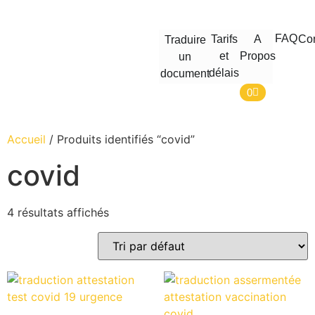
FAQ
Tarifs
A
Con
Traduire
et
Propos
un
délais
document
0
Accueil
/ Produits identifiés “covid”
covid
4 résultats affichés